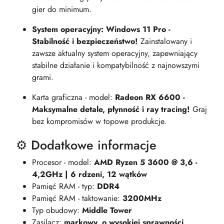
gier do minimum.
System operacyjny: Windows 11 Pro -
Stabilność i bezpieczeństwo!
Zainstalowany i
zawsze aktualny system operacyjny, zapewniający
stabilne działanie i kompatybilność z najnowszymi
grami.
Karta graficzna - model:
Radeon RX 6600 -
Maksymalne detale, płynność i ray tracing!
Graj
bez kompromisów w topowe produkcje.
⚙️ Dodatkowe informacje
Procesor - model:
AMD Ryzen 5 3600 @ 3,6 -
4,2GHz | 6 rdzeni, 12 wątków
Pamięć RAM - typ:
DDR4
Pamięć RAM - taktowanie:
3200MHz
Typ obudowy:
Middle Tower
Zasilacz:
markowy, o wysokiej sprawności