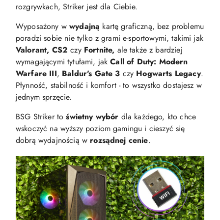
rozgrywkach, Striker jest dla Ciebie.
Wyposażony w
wydajną
kartę graficzną, bez problemu
poradzi sobie nie tylko z grami e-sportowymi, takimi jak
Valorant, CS2
czy
Fortnite,
ale także z bardziej
wymagającymi tytułami, jak
Call of Duty: Modern
Warfare III
,
Baldur's Gate 3
czy
Hogwarts Legacy
.
Płynność, stabilność i komfort - to wszystko dostajesz w
jednym sprzęcie.
BSG Striker to
świetny wybór
dla każdego, kto chce
wskoczyć na wyższy poziom gamingu i cieszyć się
dobrą wydajnością w
rozsądnej cenie
.