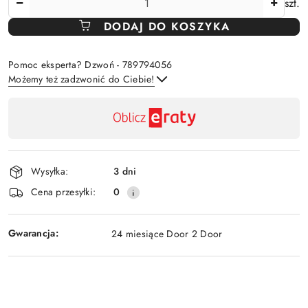
szt.
DODAJ DO KOSZYKA
Pomoc eksperta? Dzwoń - 789794056
Możemy też zadzwonić do Ciebie!
Dostępność
,
Wyślij
płatność
i
Wysyłka:
3 dni
dostawa
Cena przesyłki:
0
Gwarancja:
24 miesiące Door 2 Door