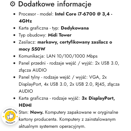
⚙️ Dodatkowe informacje
Procesor - model:
Intel Core i7-6700 @ 3,4 -
4GHz
Karta graficzna - typ:
Dedykowana
Typ obudowy:
Midi Tower
Zasilacz:
markowy, certyfikowany zasilacz o
mocy 550W
Komunikacja: LAN 10/100/1000 Mbps
Panel przedni - rodzaje wejść / wyjść: 2x USB 3.0,
złącza AUDIO
Panel tylny - rodzaje wejść / wyjść: VGA, 2x
DisplayPort, 4x USB 3.0, 2x USB 2.0, RJ45, złącza
AUDIO
Karta graficzna - rodzaje wyjść:
3x DisplayPort,
HDMI
Stan:
Nowy.
Komputery zapakowane w oryginalne
kartony producenta. Komputery z zainstalowanym
aktualnym systemem operacyjnym.