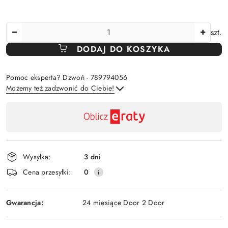
Ilość
szt.
DODAJ DO KOSZYKA
Pomoc eksperta? Dzwoń - 789794056
Możemy też zadzwonić do Ciebie!
Dostępność
,
Wyślij
płatność
i
Wysyłka:
3 dni
dostawa
Cena przesyłki:
0
Gwarancja:
24 miesiące Door 2 Door