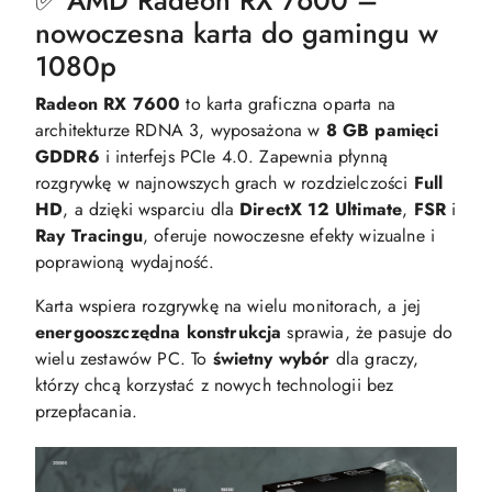
nowoczesna karta do gamingu w
1080p
Radeon RX 7600
to karta graficzna oparta na
architekturze RDNA 3, wyposażona w
8 GB pamięci
GDDR6
i interfejs PCIe 4.0. Zapewnia płynną
rozgrywkę w najnowszych grach w rozdzielczości
Full
HD
, a dzięki wsparciu dla
DirectX 12 Ultimate
,
FSR
i
Ray Tracingu
, oferuje nowoczesne efekty wizualne i
poprawioną wydajność.
Karta wspiera rozgrywkę na wielu monitorach, a jej
energooszczędna konstrukcja
sprawia, że pasuje do
wielu zestawów PC. To
świetny wybór
dla graczy,
którzy chcą korzystać z nowych technologii bez
przepłacania.