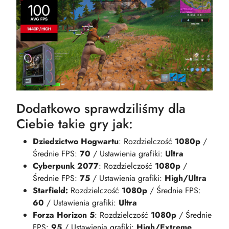
Dodatkowo sprawdziliśmy dla
Ciebie takie gry jak:
Dziedzictwo Hogwartu
: Rozdzielczość
1080p
/
Średnie FPS:
70
/ Ustawienia grafiki:
​Ultra
Cyberpunk 2077
: Rozdzielczość
1080p
/
Średnie FPS:
75
/ Ustawienia grafiki:
​High/Ultra
Starfield:
Rozdzielczość
1080p
/ Średnie FPS:
60
/ Ustawienia grafiki:
​Ultra
Forza Horizon 5
: Rozdzielczość
1080p
/ Średnie
FPS:
95
/ Ustawienia grafiki:
High/Extreme