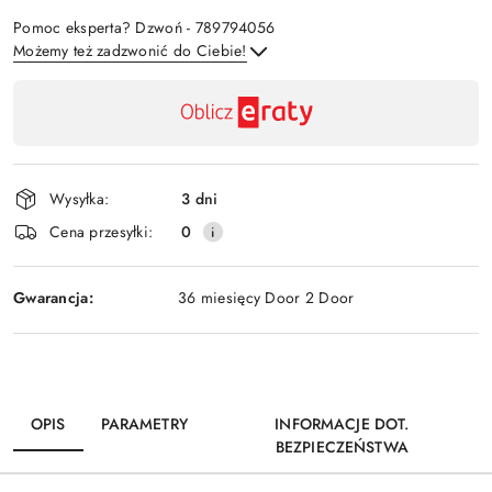
Pomoc eksperta? Dzwoń - 789794056
Możemy też zadzwonić do Ciebie!
Dostępność
,
Wyślij
płatność
i
Wysyłka:
3 dni
dostawa
Cena przesyłki:
0
Gwarancja:
36 miesięcy Door 2 Door
OPIS
PARAMETRY
INFORMACJE DOT.
BEZPIECZEŃSTWA