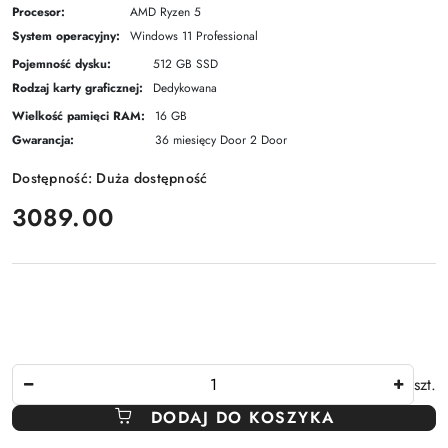
Procesor:
AMD Ryzen 5
System operacyjny:
Windows 11 Professional
Pojemność dysku:
512 GB SSD
Rodzaj karty graficznej:
Dedykowana
Wielkość pamięci RAM:
16 GB
Gwarancja:
36 miesięcy Door 2 Door
Dostępność:
Duża dostępność
cena:
3089.00
Ilość
szt.
DODAJ DO KOSZYKA