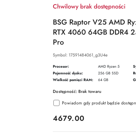
Chwilowy brak dostępności
BSG Raptor V25 AMD Ry
RTX 4060 64GB DDR4 2
Pro
Symbol:
17591484061_g3U4e
Procesor:
AMD Ryzen 5
S
Pojemność dysku:
256 GB SSD
R
Wielkość pamięci RAM:
64 GB
G
Dostępność:
Brak towaru
Powiadom gdy produkt będzie dostępn
cena:
4679.00