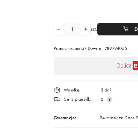
Ilość
szt.
D
Pomoc eksperta? Dzwoń - 789794056
Dostępność
,
płatność
i
Wysyłka:
3 dni
dostawa
Cena przesyłki:
0
Gwarancja:
24 miesiące Door 