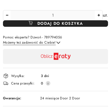
Ilość
szt.
DODAJ DO KOSZYKA
Pomoc eksperta? Dzwoń - 789794056
Możemy też zadzwonić do Ciebie!
Dostępność
,
Wyślij
płatność
i
Wysyłka:
3 dni
dostawa
Cena przesyłki:
0
Gwarancja:
24 miesiące Door 2 Door