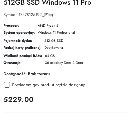
512GB SSD Windows 11 Pro
Symbol:
17478125192_J91cq
Procesor:
AMD Ryzen 5
System operacyjny:
Windows 11 Professional
Pojemność dysku:
512 GB SSD
Rodzaj karty graficznej:
Dedykowana
Wielkość pamięci RAM:
64 GB
Gwarancja:
36 miesięcy Door 2 Door
Dostępność:
Brak towaru
Powiadom gdy produkt będzie dostępny
cena:
5229.00