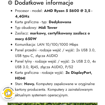
⚙️ Dodatkowe informacje
Procesor - model:
AMD Ryzen 5 5600 @ 3,5 -
4,4GHz
Karta graficzna - typ:
Dedykowana
Typ obudowy:
Midi Tower
Zasilacz:
markowy, certyfikowany zasilacz o
mocy 650W
Komunikacja: LAN 10/100/1000 Mbps
Panel przedni - rodzaje wejść / wyjść: 2x USB 3.0,
USB typu C, złącza AUDIO
Panel tylny - rodzaje wejść / wyjść: 2x USB 2.0, 4x
USB 3.0, RJ45, złącza AUDIO, P/S2
Karta graficzna - rodzaje wyjść:
3x DisplayPort,
HDMI
Stan:
Nowy.
Komputery zapakowane w oryginalne
kartony producenta. Komputery z zainstalowanym
aktualnym systemem operacyjnym.