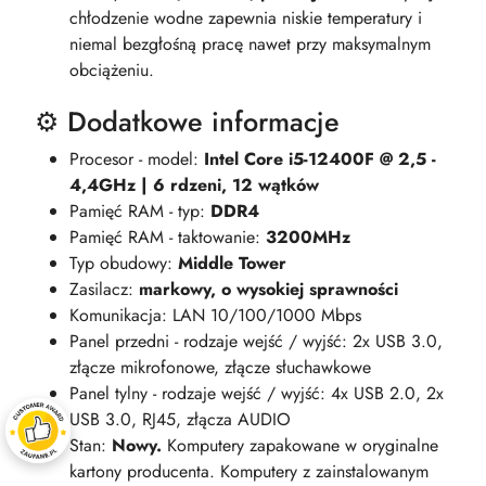
chłodzenie wodne zapewnia niskie temperatury i
niemal bezgłośną pracę nawet przy maksymalnym
obciążeniu.
⚙️ Dodatkowe informacje
Procesor - model:
Intel Core i5-12400F @ 2,5 -
4,4GHz | 6 rdzeni, 12 wątków
Pamięć RAM - typ:
DDR4
Pamięć RAM - taktowanie:
3200MHz
Typ obudowy:
Middle Tower
Zasilacz:
markowy, o wysokiej sprawności
Komunikacja: LAN 10/100/1000 Mbps
Panel przedni - rodzaje wejść / wyjść: 2x USB 3.0,
złącze mikrofonowe, złącze słuchawkowe
Panel tylny - rodzaje wejść / wyjść: 4x USB 2.0, 2x
USB 3.0, RJ45, złącza AUDIO
Stan:
Nowy.
Komputery zapakowane w oryginalne
kartony producenta. Komputery z zainstalowanym