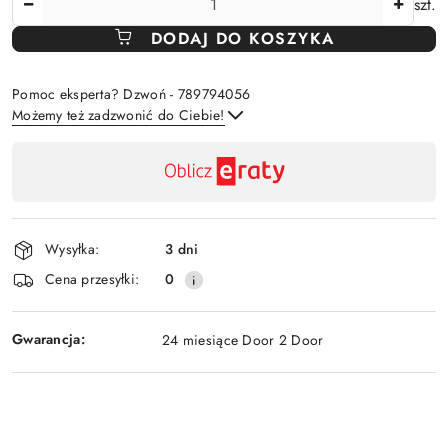
szt.
DODAJ DO KOSZYKA
Pomoc eksperta? Dzwoń - 789794056
Możemy też zadzwonić do Ciebie!
Dostępność
,
Wyślij
płatność
i
Wysyłka:
3 dni
dostawa
Cena przesyłki:
0
Gwarancja:
24 miesiące Door 2 Door