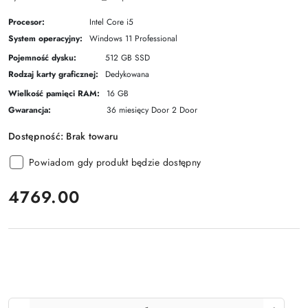
Procesor:
Intel Core i5
System operacyjny:
Windows 11 Professional
Pojemność dysku:
512 GB SSD
Rodzaj karty graficznej:
Dedykowana
Wielkość pamięci RAM:
16 GB
Gwarancja:
36 miesięcy Door 2 Door
Dostępność:
Brak towaru
Powiadom gdy produkt będzie dostępny
cena:
4769.00
Ilość