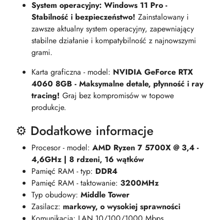
System operacyjny: Windows 11 Pro -
Stabilność i bezpieczeństwo!
Zainstalowany i
zawsze aktualny system operacyjny, zapewniający
stabilne działanie i kompatybilność z najnowszymi
grami.
Karta graficzna - model:
NVIDIA GeForce RTX
4060 8GB - Maksymalne detale, płynność i ray
tracing!
Graj bez kompromisów w topowe
produkcje.
⚙️ Dodatkowe informacje
Procesor - model:
AMD Ryzen 7 5700X @ 3,4 -
4,6GHz | 8 rdzeni, 16 wątków
Pamięć RAM - typ:
DDR4
Pamięć RAM - taktowanie:
3200MHz
Typ obudowy:
Middle Tower
Zasilacz:
markowy, o wysokiej sprawności
Komunikacja: LAN 10/100/1000 Mbps