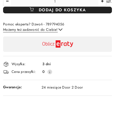
szt.
DODAJ DO KOSZYKA
Pomoc eksperta? Dzwoń - 789794056
Możemy też zadzwonić do Ciebie!
Dostępność
,
Wyślij
płatność
i
Wysyłka:
3 dni
dostawa
Cena przesyłki:
0
Gwarancja:
24 miesiące Door 2 Door