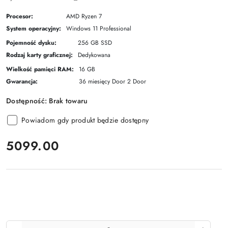
Procesor:
AMD Ryzen 7
System operacyjny:
Windows 11 Professional
Pojemność dysku:
256 GB SSD
Rodzaj karty graficznej:
Dedykowana
Wielkość pamięci RAM:
16 GB
Gwarancja:
36 miesięcy Door 2 Door
Dostępność:
Brak towaru
Powiadom gdy produkt będzie dostępny
cena:
5099.00
Ilość